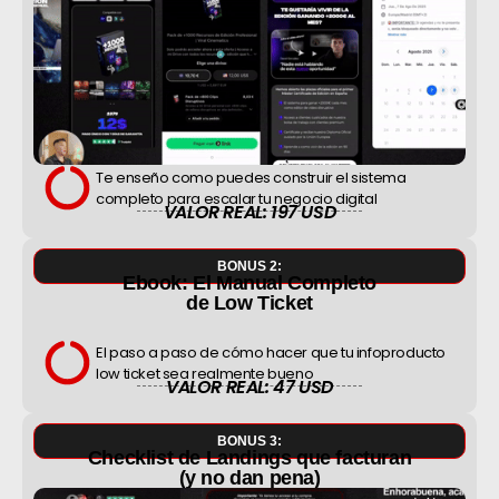
Te enseño como puedes construir el sistema
completo para escalar tu negocio digital
VALOR REAL: 197 USD
BONUS 2:
Ebook: El Manual Completo
de Low Ticket
El paso a paso de cómo hacer que tu infoproducto
low ticket sea realmente bueno
VALOR REAL: 47 USD
BONUS 3:
Checklist de Landings que facturan
(y no dan pena)