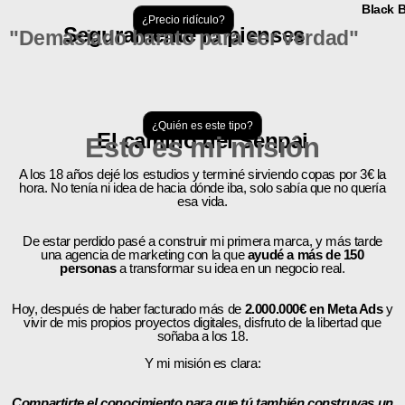
Black B
¿Precio ridículo?
Seguramente lo pienses
"Demasiado barato para ser verdad"
¿Quién es este tipo?
El camino del Senpai
Esto es mi misión
A los 18 años dejé los estudios y terminé sirviendo copas por 3€ la
hora. No tenía ni idea de hacia dónde iba, solo sabía que no quería
esa vida.
De estar perdido pasé a construir mi primera marca, y más tarde
una agencia de marketing con la que
ayudé a más de 150
personas
a transformar su idea en un negocio real.
Hoy, después de haber facturado más de
2.000.000€ en Meta Ads
y
vivir de mis propios proyectos digitales, disfruto de la libertad que
soñaba a los 18.
Y mi misión es clara:
Compartirte el conocimiento para que tú también construyas un