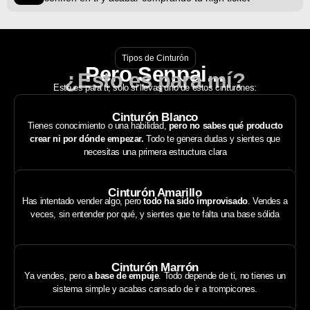
Tipos de Cinturón
Pero Senpai...
¿Esto es para mí?
Esto es para ti, solo si llevas uno de estos cinturones:
Cinturón Blanco
Tienes conocimiento o una habilidad,
pero no sabes qué producto
crear ni por dónde empezar.
Todo te genera dudas y sientes que
necesitas una primera estructura clara
Cinturón Amarillo
Has intentado vender algo, pero
todo ha sido improvisado
. Vendes a
veces, sin entender por qué, y sientes que te falta una base sólida
Cinturón Marrón
Ya vendes, pero
a base de empuje
. Todo depende de ti, no tienes un
sistema simple y acabas cansado de ir a trompicones.