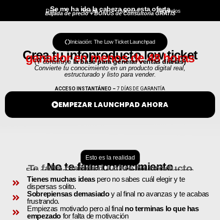
Se me ha ido la cabeza con esta oferta
Días
Horas
Minutos
Segundos
Bajada de precio + BONUS de Consultoría GRATIS
Iniciación: The Low Ticket Launchpad
+400 Personas
han comprado este producto.
Crea tu infoproducto low ticket
ganador en menos de 48 horas
(Y construye
la base para generar ventas diarias)
Convierte tu conocimiento en un producto digital real,
estructurado y listo para vender.
ACCESO INSTANTÁNEO –
7 DÍAS DE GARANTÍA
EMPEZAR LAUNCHPAD AHORA
Esto es la realidad
No te falta conocimiento
Te falta claridad sobre tu producto
Esto es literalmente lo que le ocurre a los 98% de las personas
Tienes muchas ideas
pero no sabes cuál elegir y te
dispersas solito.
Sobrepiensas demasiado
y al final no avanzas y te acabas
frustrando.
Empiezas motivado pero al final
no terminas lo que has
empezado
for falta de motivación