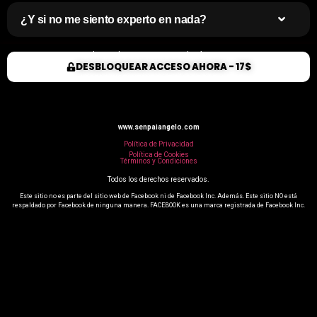
¿Y si no me siento experto en nada?
⚠️ Quedan 
0
 plazas para Consultoría One to One
DESBLOQUEAR ACCESO AHORA - 17$
ACCESO INSTANTÁNEO –
7 DÍAS DE GARANTÍA
www.senpaiangelo.com
Política de Privacidad
Política de Cookies
Términos y Condiciones
Todos los derechos reservados.
Este sitio no es parte del sitio web de Facebook ni de Facebook Inc. Además. Este sitio NO está
respaldado por Facebook de ninguna manera. FACEBOOK es una marca registrada de Facebook Inc.