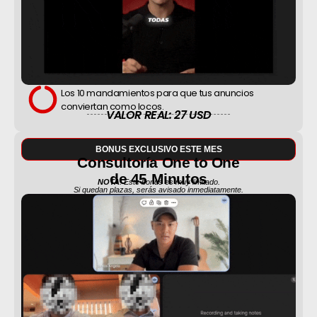
Los 10 mandamientos para que tus anuncios
conviertan como locos.
VALOR REAL: 27 USD
BONUS EXCLUSIVO ESTE MES
Consultoría One to One
de 45 Minutos
NOTA
: Este bonus es muy limitado.
Si quedan plazas, serás avisado inmediatamente.