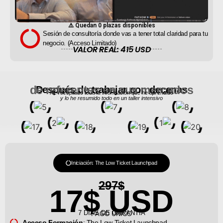
⚠️ Quedan 
0
 plazas disponibles
Sesión de consultoría donde vas a tener total claridad para tu
negocio. (Acceso Limitado)
VALOR REAL: 415 USD
de referentes en sus mercados
Después de trabajar con decenas
He recopilado toda la información que he aprendido
y lo he resumido todo en un taller intensivo
Iniciación: The Low Ticket Launchpad
297$
17$ USD
7 DÍAS DE GARANTÍA
PAGO ÚNICO
Acceso Formación
: The Low Ticket Launchpad