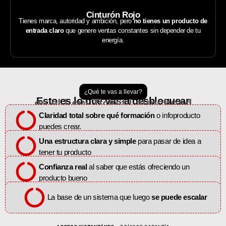
Cinturón Rojo
Tienes marca, autoridad y ambición, pero
no tienes un producto de
entrada claro
que genere ventas constantes sin depender de tu
energía.
¿Qué te vas a llevar?
Esto es lo que vas a desbloquear
en el Low Ticket Launchpad
En literalmente menos de 48 horas, o incluso menos.
Claridad total sobre qué formación
o infoproducto
puedes crear.
Una estructura clara y simple
para pasar de idea a
tener tu producto
Confianza
real
al saber que estás ofreciendo un
producto bueno
La base de un sistema que luego
se puede escalar