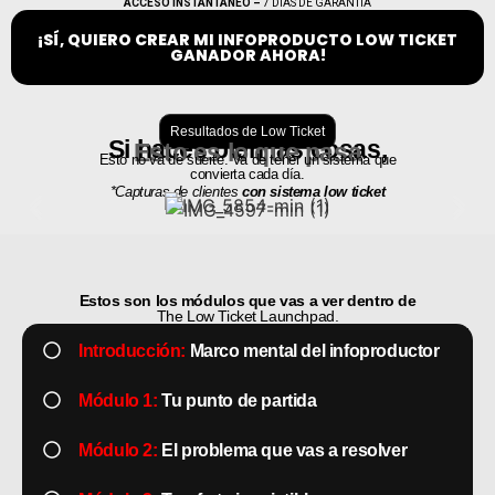
ACCESO INSTANTÁNEO –
7 DÍAS DE GARANTÍA
¡SÍ, QUIERO CREAR MI INFOPRODUCTO LOW TICKET
GANADOR AHORA!
Resultados de Low Ticket
Si haces bien las cosas,
Esto es lo que pasa
Esto no va de suerte. Va de tener un sistema que
convierta cada día.
*Capturas de clientes
con sistema low ticket
Estos son los módulos que vas a ver dentro de
The Low Ticket Launchpad.
Introducción:
Marco mental del infoproductor
Módulo 1:
Tu punto de partida
Módulo 2:
El problema que vas a resolver