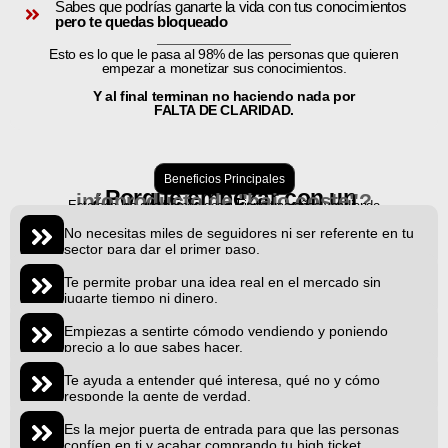
Sabes que podrías ganarte la vida con tus conocimientos
pero te quedas bloqueado
Esto es lo que le pasa al 98% de las personas que quieren
empezar a monetizar sus conocimientos.
Y al final terminan no haciendo nada por
FALTA DE CLARIDAD.
Beneficios Principales
¿Porqué empezar con un
infoproducto de "bajo coste"?
Esto son los que hemos descubierto tras años vendiendo
No necesitas miles de seguidores ni ser referente en tu
sector para dar el primer paso.
Te permite probar una idea real en el mercado sin
jugarte tiempo ni dinero.
Empiezas a sentirte cómodo vendiendo y poniendo
precio a lo que sabes hacer.
Te ayuda a entender qué interesa, qué no y cómo
responde la gente de verdad.
Es la mejor puerta de entrada para que las personas
confíen en ti y acabar comprando tu high ticket